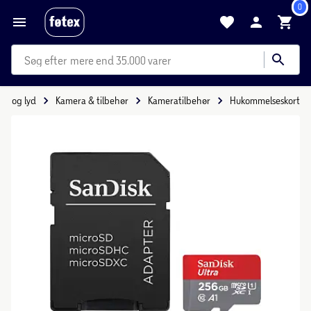
0
mere end 35.000 varer
oto og lyd
Kamera & tilbehør
Kameratilbehør
Hukommelseskort