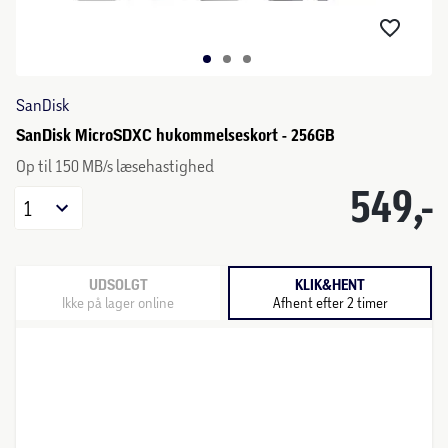
SanDisk
SanDisk MicroSDXC hukommelseskort - 256GB
Op til 150 MB/s læsehastighed
549,-
1
UDSOLGT
KLIK&HENT
Ikke på lager online
Afhent efter 2 timer