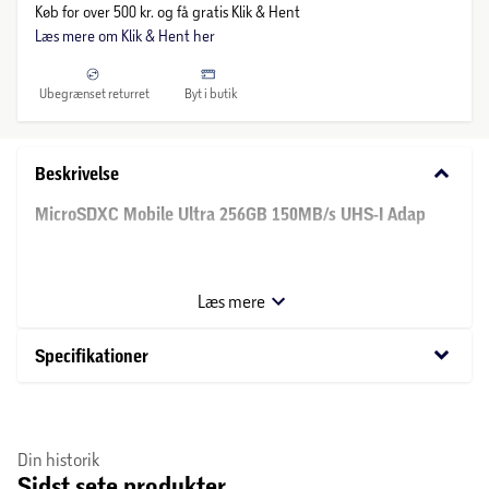
Køb for over 500 kr. og få gratis Klik & Hent
Læs mere om Klik & Hent her
Ubegrænset returret
Byt i butik
keyboard_arrow_down
Beskrivelse
MicroSDXC Mobile Ultra 256GB 150MB/s UHS-I Adap
SANDISK Hukommelseskort MicroSDXC Mobil Ultra UHS-I
inklusive adapter er perfekt til optagelse og visning af Full
Læs mere
HD-video.
keyboard_arrow_down
Specifikationer
Op til 150 MB/s læsehastighed
A1, app-A1, app-ydelsesklasse 11
Din historik
Sidst sete produkter
C10 til Full HD-video, UHS klasse 1 (U1)