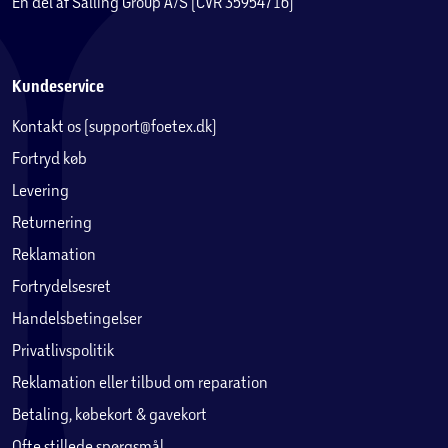
En del af Salling Group A/S (CVR 35954716)
Kundeservice
Kontakt os (support@foetex.dk)
Fortryd køb
Levering
Returnering
Reklamation
Fortrydelsesret
Handelsbetingelser
Privatlivspolitik
Reklamation eller tilbud om reparation
Betaling, købekort & gavekort
Ofte stillede spørgsmål