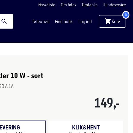
Ønskeliste
Om føtex
Omtanke
Kundeservice
0
Kurv
føtex avis
Find butik
Log ind
er 10 W - sort
SB A 1A
149,-
EVERING
KLIK&HENT