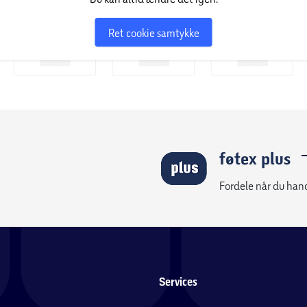
Ret cookie samtykke
føtex plus
Fordele når du han
Services