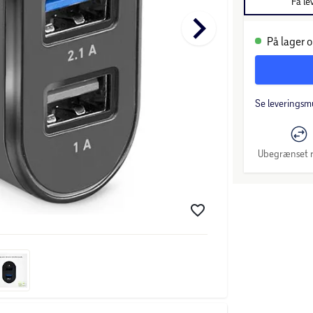
Få le
keyboard_arrow_right
På lager o
Se leveringsm
Ubegrænset r