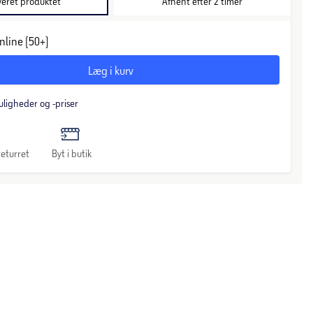
veret produktet
Afhent efter 2 timer
nline (50+)
Læg i kurv
uligheder og -priser
eturret
Byt i butik