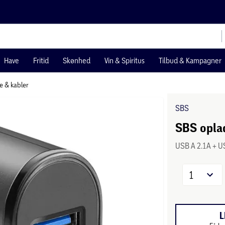
Have
Fritid
Skønhed
Vin & Spiritus
Tilbud & Kampagner
e & kabler
SBS
SBS oplad
USB A 2.1A + U
1
L