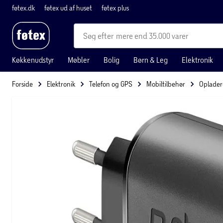
føtex.dk
føtex ud af huset
føtex plus
mere end 35.000 varer
Køkkenudstyr
Møbler
Bolig
Børn & Leg
Elektronik
Forside
Elektronik
Telefon og GPS
Mobiltilbehør
Oplader