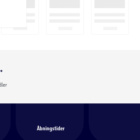
dler
Åbningstider