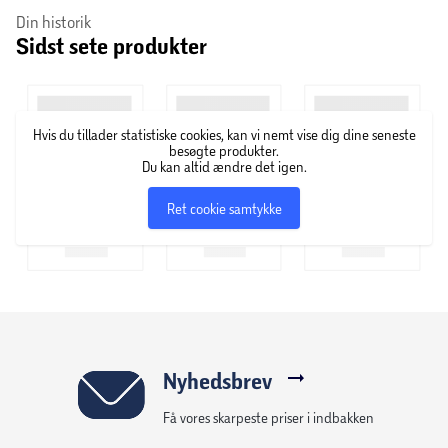
Din historik
komplet beskyttelse til din telefon uden at gøre den
Sidst sete produkter
mindre praktisk at bruge.
Hvis du tillader statistiske cookies, kan vi nemt vise dig dine seneste
besøgte produkter.
Du kan altid ændre det igen.
Ret cookie samtykke
Nyhedsbrev
Få vores skarpeste priser i indbakken