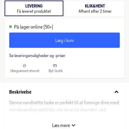
LEVERING
KLIK&HENT
Få leveret produktet
Afhent efter 2 timer
På lager online (50+)
Læg i kurv
Se leveringsmuligheder og -priser
Ubegrænset returret
Byt i butik
keyboard_arrow_down
Beskrivelse
Denne vandtætte taske er perfekt til at forevige dine mest
mindeværdige øjeblikke, når du er på stranden, ved
poolen eller i bjergene.
Bær den overalt takket være den praktiske snor med klips,
Læs mere