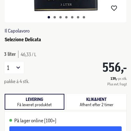
Il Capolavoro
Selezione Delicata
3 liter
46,33 / L
556,-
1
139,-
pr. stk.
pakke á 4 stk.
Plus evt. fragt
LEVERING
KLIK&HENT
Få leveret produktet
Afhent efter 2 timer
På lager online (100+)