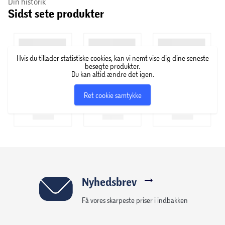
Din historik
Sidst sete produkter
Om producenten
Il Capolavoro er skabt med italiensk kærlighed til vinfaget.
Vinene er fremstillet af et team af forskellige producenter
Hvis du tillader statistiske cookies, kan vi nemt vise dig dine seneste
med den samme passion: at fremstille enestående vine fra
besøgte produkter.
Italien.
Du kan altid ændre det igen.
Ret cookie samtykke
Nyhedsbrev
Få vores skarpeste priser i indbakken