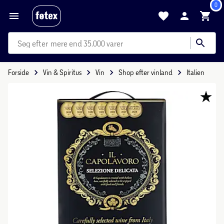
0
mere end 35.000 varer
Forside
Vin & Spiritus
Vin
Shop efter vinland
Italien