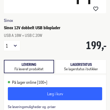
Sinox
Sinox 12V dobbelt USB biloplader
USB A 18W + USB C 20W
199,-
1
LEVERING
LAGERSTATUS
Få leveret produktet
Se lagerstatus i butikker
På lager online (100+)
Læg i kurv
Se leveringsmuligheder og -priser