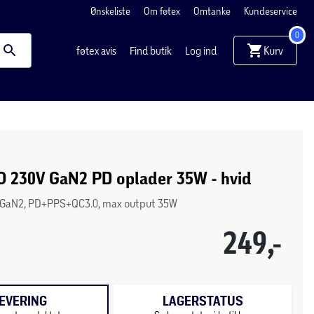
Ønskeliste
Om føtex
Omtanke
Kundeservice
0
Kurv
føtex avis
Find butik
Log ind
O 230V GaN2 PD oplader 35W - hvid
GaN2, PD+PPS+QC3.0, max output 35W
249,-
EVERING
LAGERSTATUS