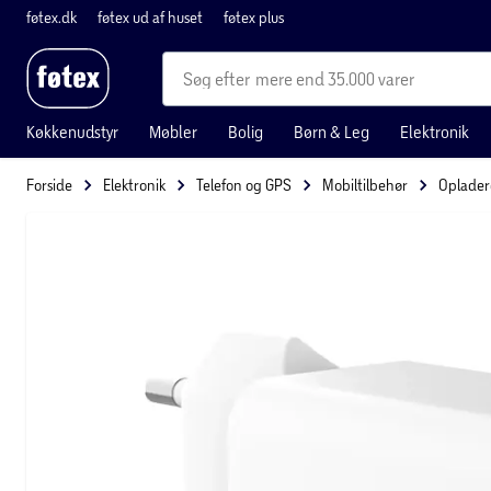
føtex.dk
føtex ud af huset
føtex plus
mere end 35.000 varer
Køkkenudstyr
Møbler
Bolig
Børn & Leg
Elektronik
Forside
Elektronik
Telefon og GPS
Mobiltilbehør
Oplader