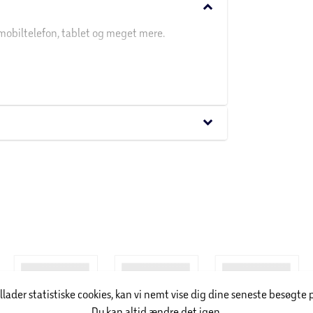
keyboard_arrow_down
mobiltelefon, tablet og meget mere.
Max)
keyboard_arrow_down
illader statistiske cookies, kan vi nemt vise dig dine seneste besøgte 
Du kan altid ændre det igen.