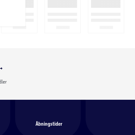
dler
Åbningstider