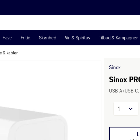
Have
Fritid
Skønhed
Vin & Spiritus
Tilbud & Kampagner
e & kabler
Sinox
Sinox PR
USB-A+USB-C, 
1
L