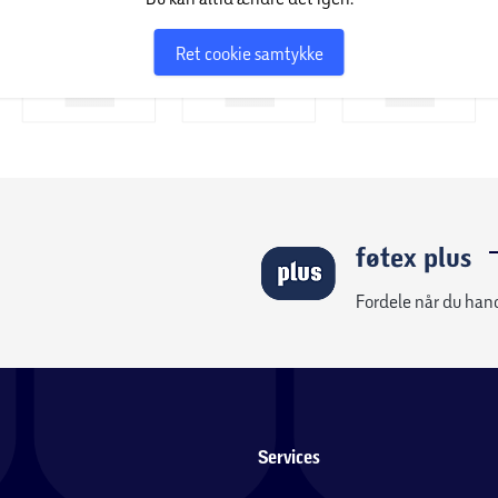
Ret cookie samtykke
føtex plus
Fordele når du han
Services