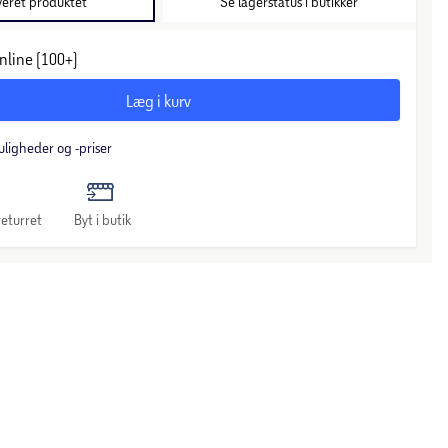
veret produktet
Se lagerstatus i butikker
nline (100+)
Læg i kurv
uligheder og -priser
eturret
Byt i butik