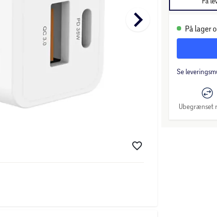
Få le
keyboard_arrow_right
På lager o
Se leveringsm
Ubegrænset r