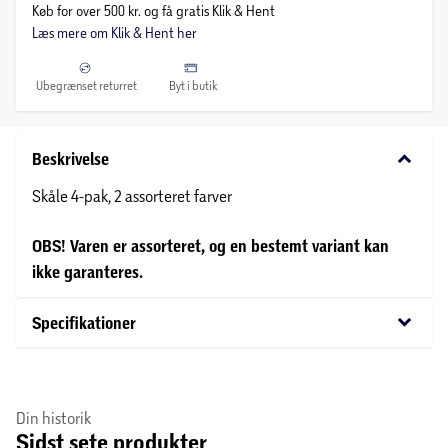
Køb for over 500 kr. og få gratis Klik & Hent
Læs mere om Klik & Hent her
Ubegrænset returret
Byt i butik
keyboard_arrow_down
Beskrivelse
Skåle 4-pak, 2 assorteret farver
OBS! Varen er assorteret, og en bestemt variant kan
ikke garanteres.
keyboard_arrow_down
Specifikationer
Din historik
Sidst sete produkter