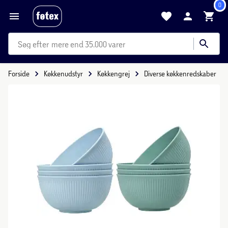
0
mere end 35.000 varer
Forside
Køkkenudstyr
Køkkengrej
Diverse køkkenredskaber