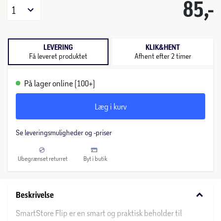
85,-
1
LEVERING
KLIK&HENT
Få leveret produktet
Afhent efter 2 timer
På lager online (100+)
Læg i kurv
Se leveringsmuligheder og -priser
Ubegrænset returret
Byt i butik
keyboard_arrow_down
Beskrivelse
SmartStore Flip er en smart og praktisk beholder til