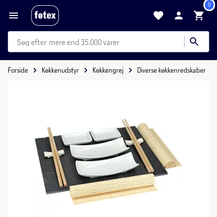
0
mere end 35.000 varer
Forside
Køkkenudstyr
Køkkengrej
Diverse køkkenredskaber