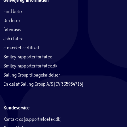
Genveje og information
Find butik
Om føtex
føtex avis
Job i føtex
e-mærket certifikat
Smiley-rapporter for føtex
Smiley-rapporter for føtex.dk
Salling Group tilbagekaldelser
En del af Salling Group A/S (CVR 35954716)
Kundeservice
Kontakt os (support@foetex.dk)