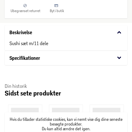
Ubegrænset returret
Byt i butik
keyboard_arrow_down
Beskrivelse
Sushi sæt m/11 dele
keyboard_arrow_down
Specifikationer
Din historik
Sidst sete produkter
Hvis du tillader statistiske cookies, kan vi nemt vise dig dine seneste
besøgte produkter.
Du kan altid ændre det igen.