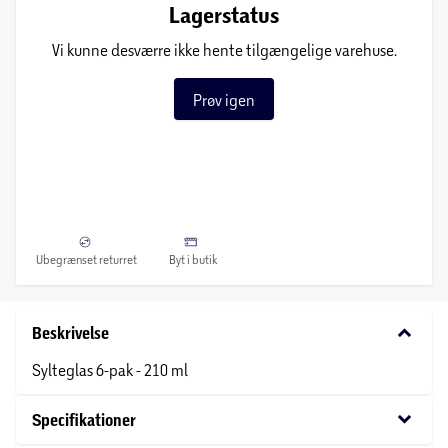
Lagerstatus
Vi kunne desværre ikke hente tilgængelige varehuse.
Prøv igen
Ubegrænset returret
Byt i butik
keyboard_arrow_down
Beskrivelse
Sylteglas 6-pak - 210 ml
keyboard_arrow_down
Specifikationer