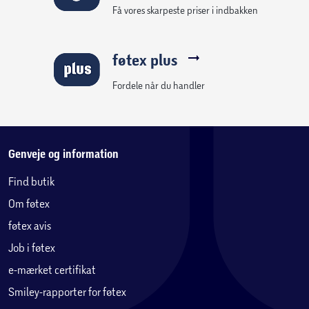
Få vores skarpeste priser i indbakken
føtex plus
Fordele når du handler
Genveje og information
Find butik
Om føtex
føtex avis
Job i føtex
e-mærket certifikat
Smiley-rapporter for føtex