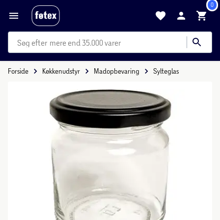
0
mere end 35.000 varer
Forside
Køkkenudstyr
Madopbevaring
Sylteglas