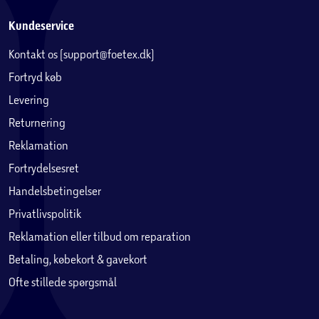
håndtering, udskiftelige mekaniske knapper til personlig
stil og fastgørelsespunkter til håndledsrem for ekstra
Kundeservice
sikkerhed på farten.
Kontakt os (support@foetex.dk)
Vælg EvoArmour for god holdbarhed, overlegen
beskyttelse mod stød. Omfavn friheden til at bruge din
Fortryd køb
enhed med selvtillid og uden bekymringer, og oplev et nyt
Levering
niveau af beskyttelse og designinnovation med
Returnering
EvoArmour.
Reklamation
Fortrydelsesret
Handelsbetingelser
Privatlivspolitik
Reklamation eller tilbud om reparation
Betaling, købekort & gavekort
Ofte stillede spørgsmål