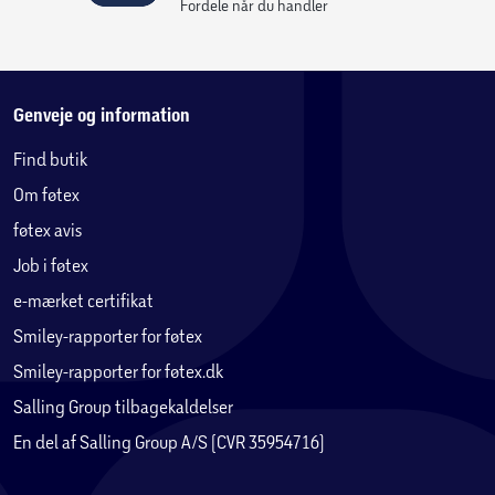
Altid perfekt pasform - Tech21 er en af de få producenter
Fordele når du handler
af etuier, der arbejder direkte sammen med de førende
producenter for at sikre, at alle etuier har perfekt pasform
og ikke blokerer for nogen funktioner eller forbindelser.
Genveje og information
Evo Armour MagSafe
Find butik
Vi præsenterer EvoArmour til iPhone 16-serien - den
Om føtex
seneste innovation inden for total beskyttelse mod stød
fra flere dråber. EvoArmour er designet med 21 gange den
føtex avis
militære styrkestandard og indbygget FlexShock™-
Job i føtex
stødbeskyttelse og tilbyder uovertruffen holdbarhed med
e-mærket certifikat
4,9M multi-drop-stødbeskyttelse, hvilket sikrer, at din
enhed forbliver beskyttet, uanset hvor livet tager dig hen.
Smiley-rapporter for føtex
Den tonede bagside med et nyt ternet mønster giver et
Smiley-rapporter for føtex.dk
stilfuldt touch, mens det forhøjede kamerakabinet med
Salling Group tilbagekaldelser
hævede sider gør det muligt for din enhed at ligge i vater
En del af Salling Group A/S (CVR 35954716)
og beskytter kameralinsen mod ridser og skader.
EvoArmour har også et struktureret greb til sikker