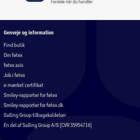
laboratorieudviklede materialeadditiver, innoverer vi altid
Fordele når du handler
vores produkter.
Generelle funktioner i korte træk:
Multidrop-beskyttelse - Udviklet af vores interne forskere
og uafhængigt testet, er vores tasker klar til alt, hvad
Genveje og information
verden kaster efter dem.
Find butik
Innovative materialer - FlexShock™ er mere
Om føtex
modstandsdygtigt end noget andet materiale til
mobiltasker og absorberer stød, så din enhed ikke behøver
føtex avis
at gøre det.
Job i føtex
Altid perfekt pasform - Tech21 er en af de få producenter
e-mærket certifikat
af etuier, der arbejder direkte sammen med de førende
producenter for at sikre, at alle etuier har perfekt pasform
Smiley-rapporter for føtex
og ikke blokerer for nogen funktioner eller forbindelser.
Smiley-rapporter for føtex.dk
Salling Group tilbagekaldelser
EVO DUSK MAGSAFE
En del af Salling Group A/S (CVR 35954716)
Modelspecifikke egenskaber:
Vi præsenterer EvoDusk til iPhone 16-serien - hvor stil