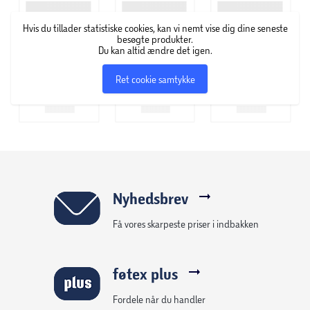
Tovejskommunikation
– Muliggør kommunikation via
indbygget mikrofon og højttaler.
Hvis du tillader statistiske cookies, kan vi nemt vise dig dine seneste
besøgte produkter.
Sikker lagring
– Gemmer lokalt op til 256 GB 2K QHD-
Du kan altid ændre det igen.
video på et microSD-kort (sælges separat), hvilket giver
nem adgang til dine videooptagelser.
Ret cookie samtykke
Stemmestyring
– Gør hverdagen lettere med
stemmestyring. Fungerer med Google Assistant og
Amazon Alexa. (Google Assistant og Amazon Alexa er ikke
tilgængelige på alle sprog og i alle lande.)
Kablet strømforsyning
Nyhedsbrev
Få vores skarpeste priser i indbakken
føtex plus
Fordele når du handler