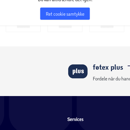
Ret cookie samtykke
føtex plus
Fordele når du han
Services