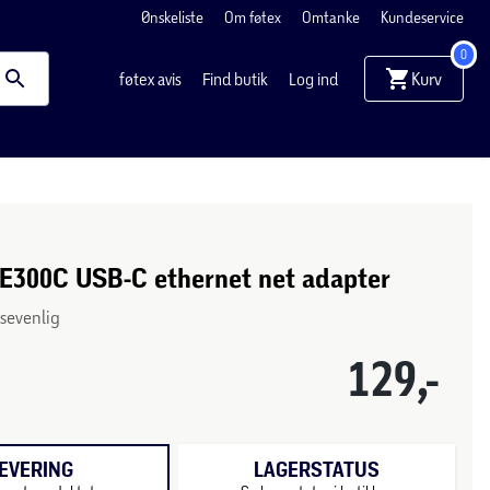
Ønskeliste
Om føtex
Omtanke
Kundeservice
0
Kurv
føtex avis
Find butik
Log ind
UE300C USB-C ethernet net adapter
sevenlig
129,-
EVERING
LAGERSTATUS