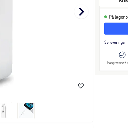
Få le
keyboard_arrow_right
På lager o
Se leveringsm
Ubegrænset r