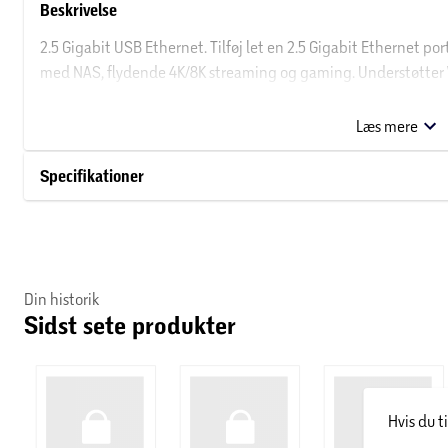
Beskrivelse
2.5 Gigabit USB Ethernet. Tilføj let en 2.5 Gigabit Ethernet p
med NAS, flydende 4K/8K streaming og gaming. Understøtter 
Chrome OS, Linux OS og iOS. Plug and Play og du er i gang på 
Kompakt og rejsevenlig.
Læs mere
Specifikationer
Din historik
Sidst sete produkter
Hvis du t