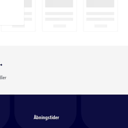
dler
Åbningstider