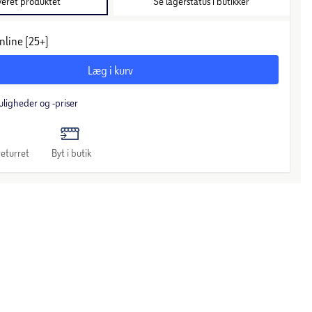
veret produktet
Se lagerstatus i butikker
nline (25+)
Læg i kurv
uligheder og -priser
eturret
Byt i butik