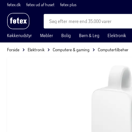
føtex.dk
føtex ud af huset
føtex plus
mere end 35.000 varer
Køkkenudstyr
Møbler
Bolig
Børn & Leg
Elektronik
Forside
Elektronik
Computere & gaming
Computertilbehør