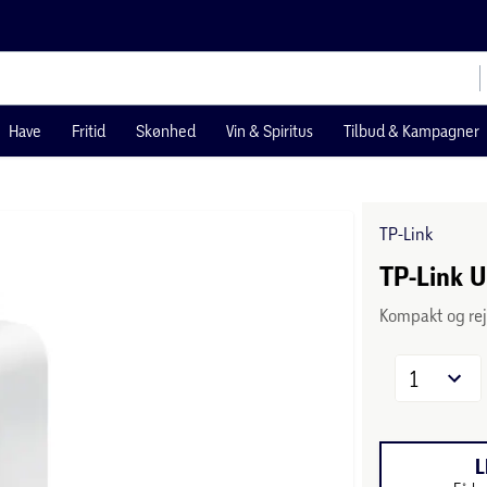
Have
Fritid
Skønhed
Vin & Spiritus
Tilbud & Kampagner
TP-Link
TP-Link 
Kompakt og rej
1
L