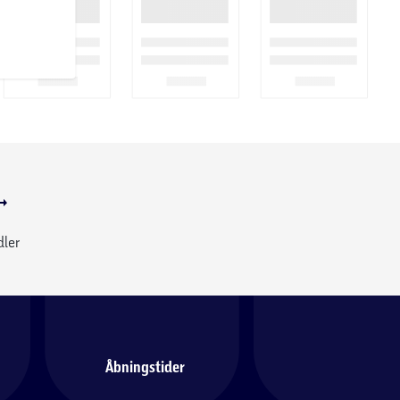
dler
Åbningstider