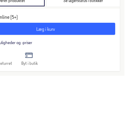
veret produktet
Se lagerstatus i butikker
nline (5+)
Læg i kurv
uligheder og -priser
eturret
Byt i butik