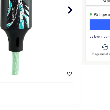
Få le
keyboard_arrow_right
På lager o
Se leveringsm
Ubegrænset r