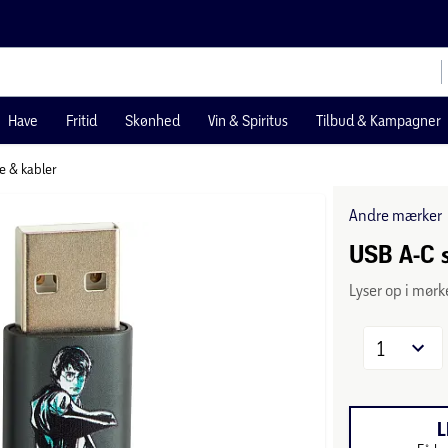
Have
Fritid
Skønhed
Vin & Spiritus
Tilbud & Kampagner
e & kabler
Andre mærker
USB A-C s
Lyser op i mørk
1
L