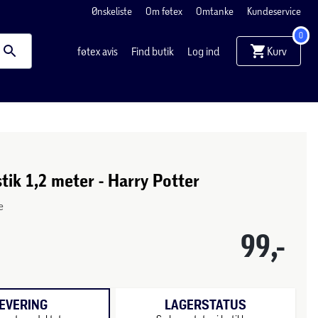
Ønskeliste
Om føtex
Omtanke
Kundeservice
0
Kurv
føtex avis
Find butik
Log ind
tik 1,2 meter - Harry Potter
e
99,-
EVERING
LAGERSTATUS