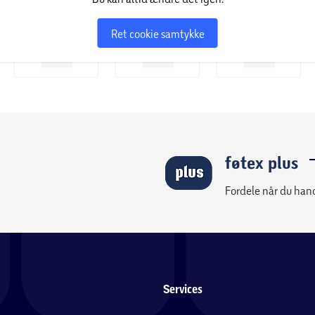
Ret cookie samtykke
føtex plus
Fordele når du han
Services