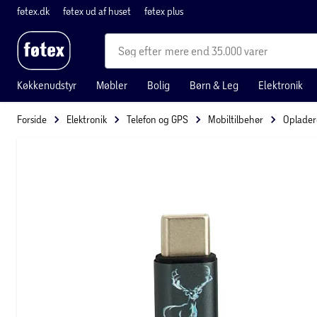
føtex.dk
føtex ud af huset
føtex plus
mere end 35.000 varer
Køkkenudstyr
Møbler
Bolig
Børn & Leg
Elektronik
Forside
Elektronik
Telefon og GPS
Mobiltilbehør
Oplader