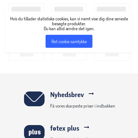
korrekt. Det strømmende lys sænker farten, når den
tilsluttede enhed er næsten fuldt opladet, og slukker, når
Hvis du tillader statistiske cookies, kan vi nemt vise dig dine seneste
den er fuldt opladet.
besøgte produkter.
Du kan altid ændre det igen.
Ret cookie samtykke
Nyhedsbrev
Få vores skarpeste priser i indbakken
føtex plus