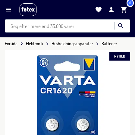
0
mere end 35.000 varer
Forside
Elektronik
Husholdningsapparater
Batterier
NYHED