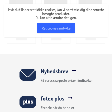
Brug de eksisterende indsamlingsordninger såsom:
- Din lokale genbrugsplads, hvor der findes særlige
Hvis du tillader statistiske cookies, kan vi nemt vise dig dine seneste
beholdere til aflevering af brugte batterier
besøgte produkter.
Du kan altid ændre det igen.
- Poseordningen, hvor du lægger batterier i en pose oven
på din affaldsspand
Ret cookie samtykke
- Læg dem i bokse, batteristandere og/eller skabe til farligt
affald, som kommunen henter hjemme hos dig
Du kan finde mere information om den lokale
batteriindsamling på din kommunes hjemmeside.
Nyhedsbrev
Få vores skarpeste priser i indbakken
føtex plus
Fordele når du handler