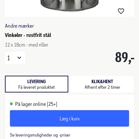
Andre mærker
Vinkøler - rustfrit stål
12 x 18cm - med riller
89,-
1
LEVERING
KLIK&HENT
Få leveret produktet
Afhent efter 2 timer
På lager online (25+)
Læg i kurv
Se leveringsmuligheder og -priser