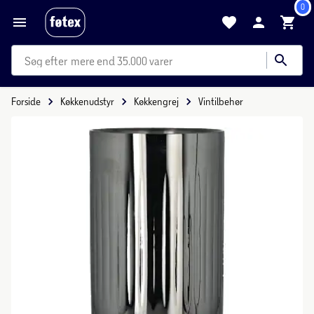
0
mere end 35.000 varer
Forside
Køkkenudstyr
Køkkengrej
Vintilbehør