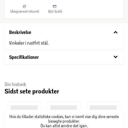
Ubegrænset returret
Byt i butik
keyboard_arrow_down
Beskrivelse
Vinkøler i rustfrit stål.
keyboard_arrow_down
Specifikationer
Din historik
Sidst sete produkter
Hvis du tillader statistiske cookies, kan vi nemt vise dig dine seneste
besøgte produkter.
Du kan altid ændre det igen.