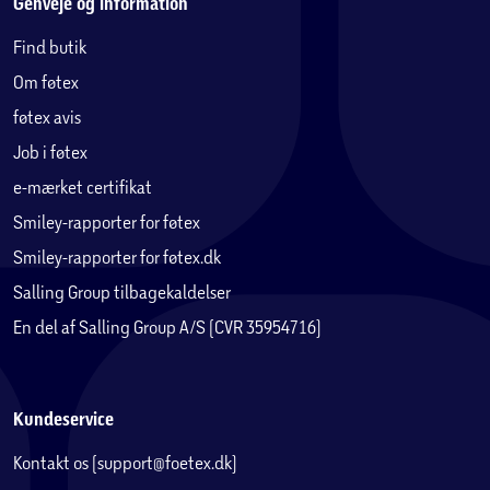
Genveje og information
Find butik
Om føtex
føtex avis
Job i føtex
e-mærket certifikat
Smiley-rapporter for føtex
Smiley-rapporter for føtex.dk
Salling Group tilbagekaldelser
En del af Salling Group A/S (CVR 35954716)
Kundeservice
Kontakt os (support@foetex.dk)