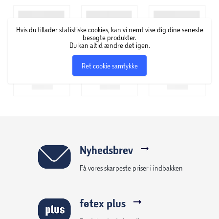
- Integreret, kraftig magnetisk lukning.
- Fuld betjening af alle knapper og stik.
Hvis du tillader statistiske cookies, kan vi nemt vise dig dine seneste
besøgte produkter.
Du kan altid ændre det igen.
Materiale:
Kunstlæder af høj kvalitet på ydersiden, specialtilpasset
Ret cookie samtykke
polykarbonat/TPU-cover på indersiden, som giver 360°
beskyttelse
Nyhedsbrev
Få vores skarpeste priser i indbakken
føtex plus