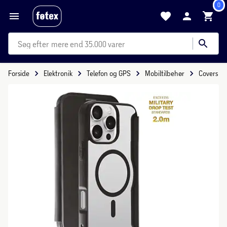
0
mere end 35.000 varer
Forside
Elektronik
Telefon og GPS
Mobiltilbehør
Covers