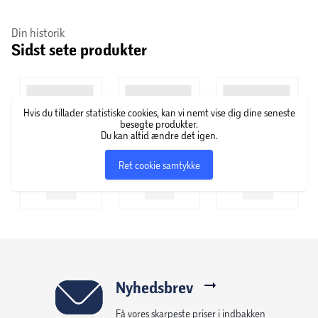
vinproduktion og innovation. Virksomheden ligger i
Din historik
områderne Frascati og Monte Porzio Catone lige uden for
Sidst sete produkter
Rom. Blandt Femars mærker finder man blandt andet
Epicuro, Gran Apasso, Nero Grande, Faunus og Montecore.
Hvis du tillader statistiske cookies, kan vi nemt vise dig dine seneste
besøgte produkter.
Du kan altid ændre det igen.
Ret cookie samtykke
Nyhedsbrev
Få vores skarpeste priser i indbakken