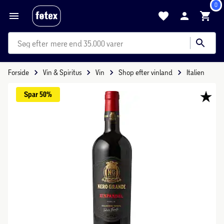
0
mere end 35.000 varer
Forside
Vin & Spiritus
Vin
Shop efter vinland
Italien
Spar 
50%