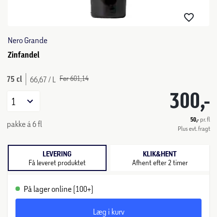
Nero Grande
Zinfandel
75 cl
Før 601,14
66,67 / L
300,-
1
50,-
pr. fl
pakke á 6 fl
Plus evt. fragt
LEVERING
KLIK&HENT
Få leveret produktet
Afhent efter 2 timer
På lager online (100+)
Læg i kurv