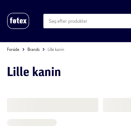
produkter
kategorier
mere end 35.000 varer
Forside
Brands
Lille kanin
Lille kanin