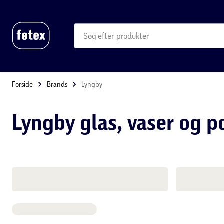
produkter
kategorier
mere end 35.000 varer
Forside
Brands
Lyngby
Lyngby glas, vaser 