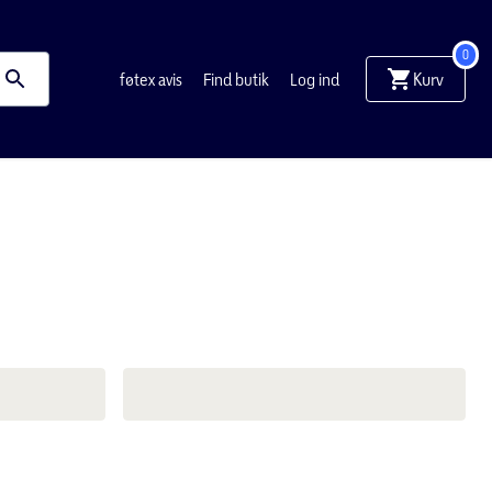
0
føtex avis
Find butik
Log ind
Kurv