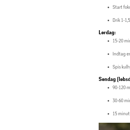
Start fok
Drik 1-1,
Lørdag:
15-20 mi
Indtag e
Spis kulh
Søndag (løbs
90-120 m
30-60 mi
15 minutt