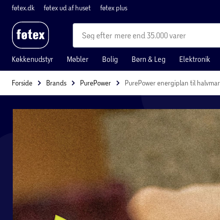
føtex.dk
føtex ud af huset
føtex plus
mere end 35.000 varer
Køkkenudstyr
Møbler
Bolig
Børn & Leg
Elektronik
Forside
Brands
PurePower
PurePower energiplan til halvma