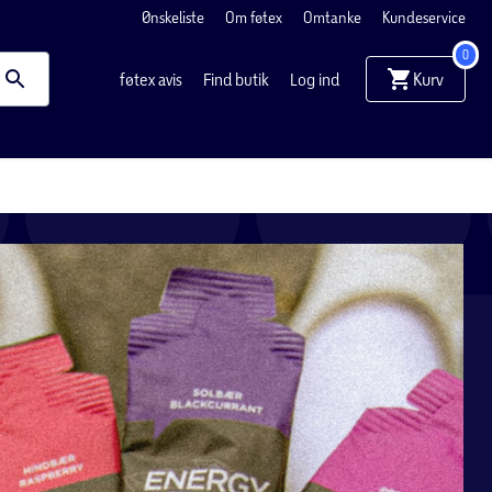
Ønskeliste
Om føtex
Omtanke
Kundeservice
0
Kurv
føtex avis
Find butik
Log ind