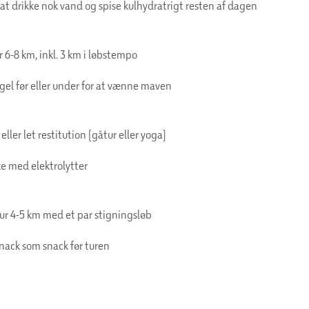
at drikke nok vand og spise kulhydratrigt resten af dagen
 6-8 km, inkl. 3 km i løbstempo
gel før eller under for at vænne maven
eller let restitution (gåtur eller yoga)
ke med elektrolytter
tur 4-5 km med et par stigningsløb
nack som snack før turen
g