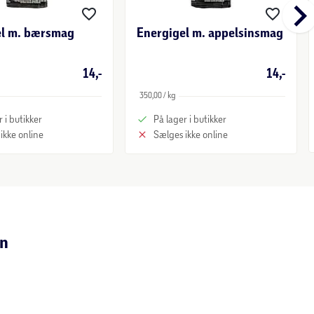
keyboard_arrow_r
el m. bærsmag
Energigel m. appelsinsmag
14,-
14,-
350,00 / kg
 i butikker
På lager i butikker
ikke online
Sælges ikke online
an