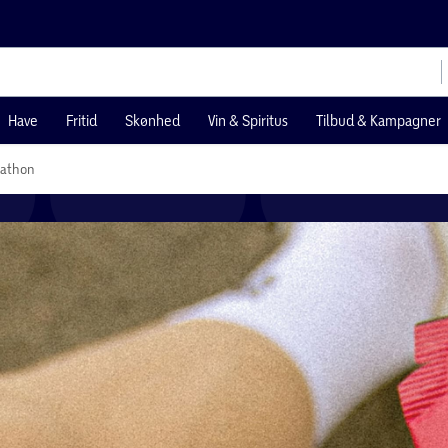
Have
Fritid
Skønhed
Vin & Spiritus
Tilbud & Kampagner
rathon