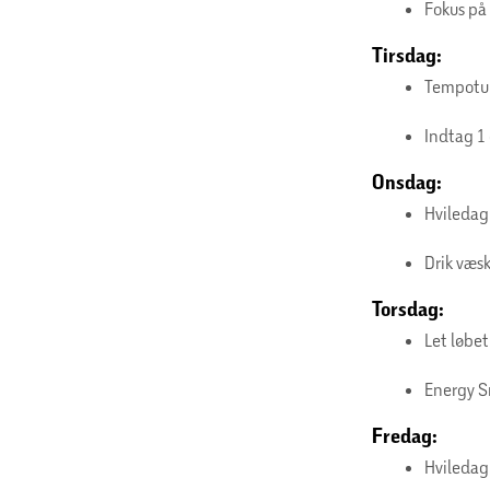
Fokus på 
Tirsdag:
Tempotur
Indtag 1 
Onsdag:
Hviledag 
Drik væs
Torsdag:
Let løbe
Energy S
Fredag:
Hvileda