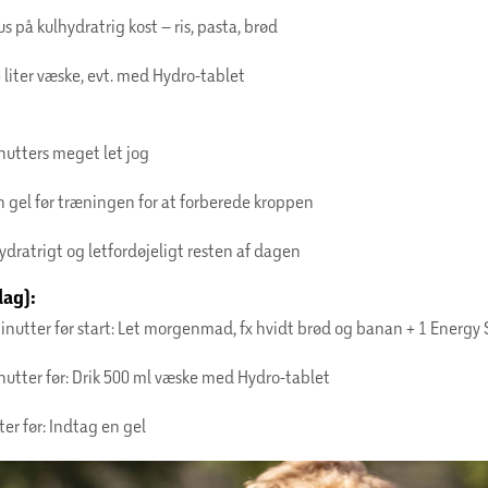
us på kulhydratrig kost – ris, pasta, brød
5 liter væske, evt. med Hydro-tablet
nutters meget let jog
n gel før træningen for at forberede kroppen
ydratrigt og letfordøjeligt resten af dagen
dag):
inutter før start: Let morgenmad, fx hvidt brød og banan + 1 Energy
nutter før: Drik 500 ml væske med Hydro-tablet
er før: Indtag en gel