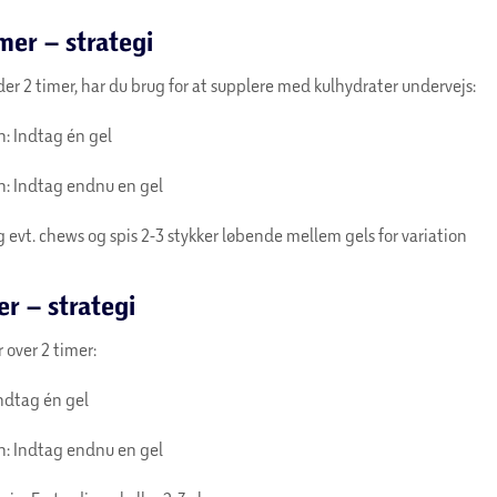
mer – strategi
der 2 timer, har du brug for at supplere med kulhydrater undervejs:
n: Indtag én gel
n: Indtag endnu en gel
evt. chews og spis 2-3 stykker løbende mellem gels for variation
er – strategi
r over 2 timer:
Indtag én gel
n: Indtag endnu en gel