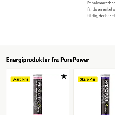
Et halvmarathon
får du en enkel o
til dig, der har
Energiprodukter fra PurePower
Skarp 
Pris
Skarp 
Pris