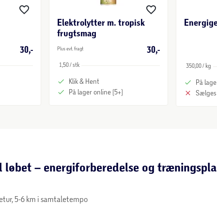
Elektrolytter m. tropisk
Energig
frugtsmag
30,-
30,-
Plus evt. fragt
1,50 / stk
350,00 / kg
Klik & Hent
På lager
På lager online (5+)
Sælges 
l løbet – energiforberedelse og træningspl
betur, 5-6 km i samtaletempo