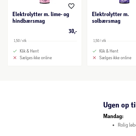
Elektrolytter m. lime- og
Elektrolytter m.
hindbærsmag
solbærsmag
30,-
1,50 / stk
1,50 / stk
Klik & Hent
Klik & Hent
Sælges ikke online
Sælges ikke online
Ugen op ti
Mandag:
Rolig lø