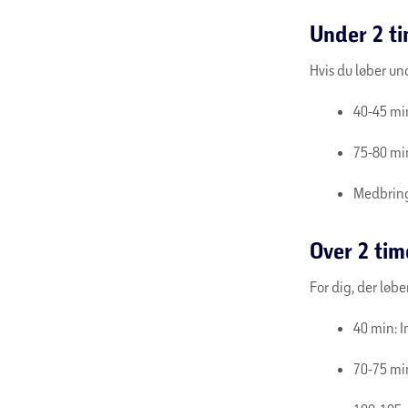
Under 2 ti
Hvis du løber un
40-45 mi
75-80 mi
Medbring 
Over 2 tim
For dig, der løbe
40 min: 
70-75 mi