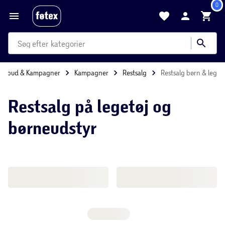
0
produkter
kategorier
Tilbud & Kampagner
Kampagner
Restsalg
Restsalg børn & leg
mere end 35.000 varer
Restsalg på legetøj og
børneudstyr