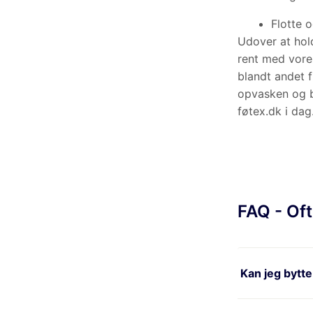
spændende udva
praktiske
viskes
bestil dine favor
FAQ - Ofte
Kan jeg bytte f
Hvor lang retur