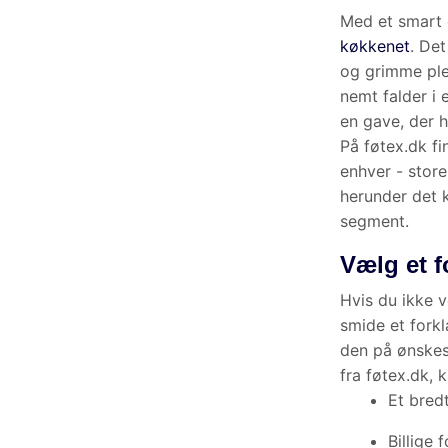
Med et smart og 
er derfor rigtig 
for dig er vores
den ideelle gave 
På føtex.dk find
som små. Vores 
forklæde som is
Vælg et fo
Hvis du ikke ved,
på sedlen. I vor
forkæle dig selv.
Et bredt
Billige fo
Flotte og
Udover at holde