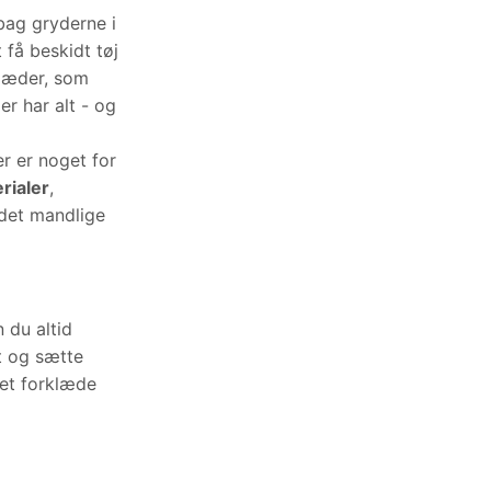
 i
køkkenet
. Det
letter. Heldigt
Et forklæde er
 enhver - store
ke læder
ide et forklæde
eller måske
 rent med vores