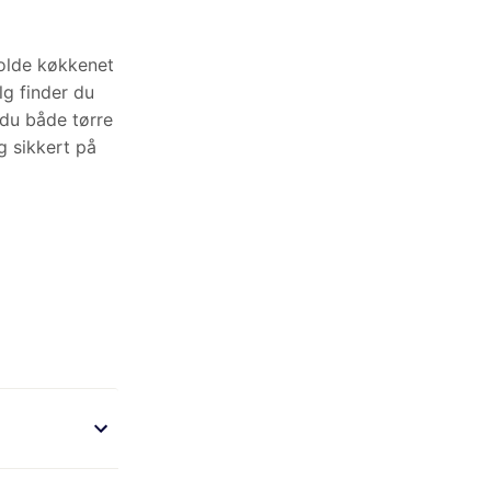
unktionelle og
å opdagelse og