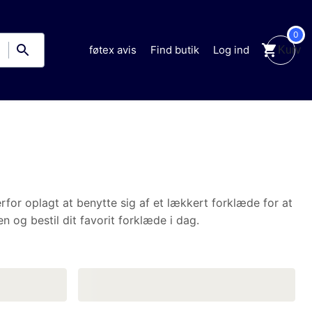
0
Kurv
føtex avis
Find butik
Log ind
e sig af et lækkert forklæde for at undgå pletter under