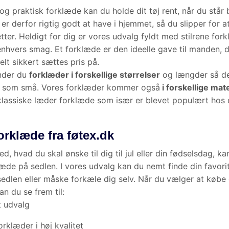
praktisk forklæde kan du holde dit tøj rent, når du står bag gryderne
godt at have i hjemmet, så du slipper for at få beskidt tøj og grimme p
 udvalg fyldt med stilrene forklæder, som nemt falder i enhvers smag. 
til manden, der har alt - og en gave, der helt sikkert sættes pris på.
er du
forklæder i forskellige størrelser
og længder så der er noget for
forklæder kommer også
i forskellige materialer
, herunder det klassis
ær er blevet populært hos det mandlige segment.
rklæde fra føtex.dk
 hvad du skal ønske til dig til jul eller din fødselsdag, kan du altid sm
es udvalg kan du nemt finde din favorit og sætte den på ønskesedlen 
 Når du vælger at købe et forklæde fra føtex.dk, kan du se frem til:
 udvalg
rklæder i høj kvalitet
 stilrene designs
 kokken ren med et forklæde, kan du på føtex.dk også holde køkkenet