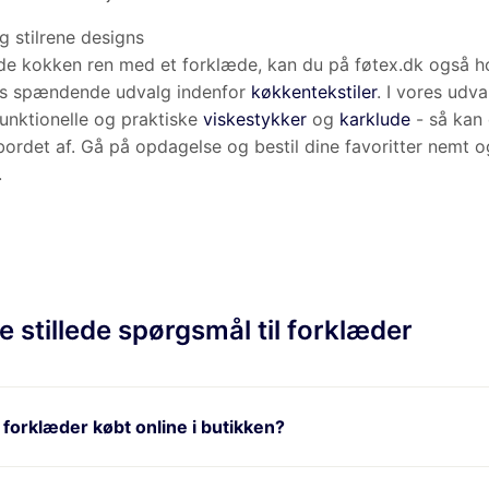
lg indenfor
køkkentekstiler
. I vores udvalg finder du blandt andet f
tykker
og
karklude
- så kan du både tørre opvasken og bordet af. Gå p
itter nemt og sikkert på føtex.dk i dag.
 stillede spørgsmål til forklæder
orklæder købt online i butikken?
ret er der på forklæder købt online?