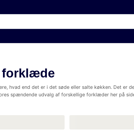
orklæde
nd det er i det søde eller salte køkken. Det er derfor oplagt at benytt
llige forklæder her på siden og bestil dit favorit forklæde i dag.