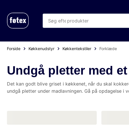
produkter
kategorier
mere end 35.000 varer
Forside
Køkkenudstyr
Køkkentekstiler
Forklæde
Undgå pletter med et f
Det kan godt blive griset i køkkenet, når du skal kokkerere, hvad e
madlavningen. Gå på opdagelse i vores spændende udvalg af forske