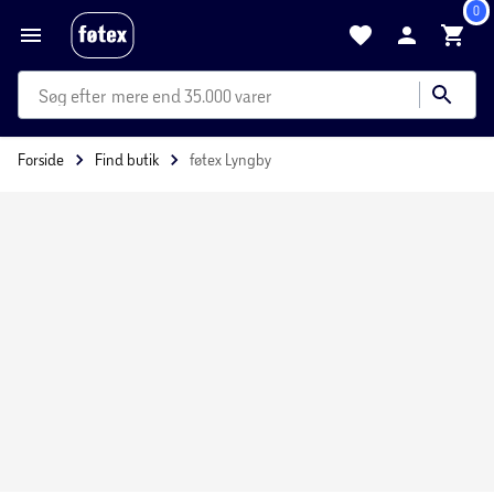
0
mere end 35.000 varer
Forside
Find butik
føtex Lyngby