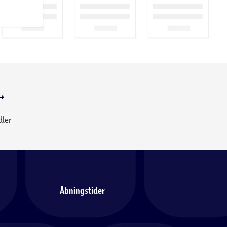
dler
Åbningstider