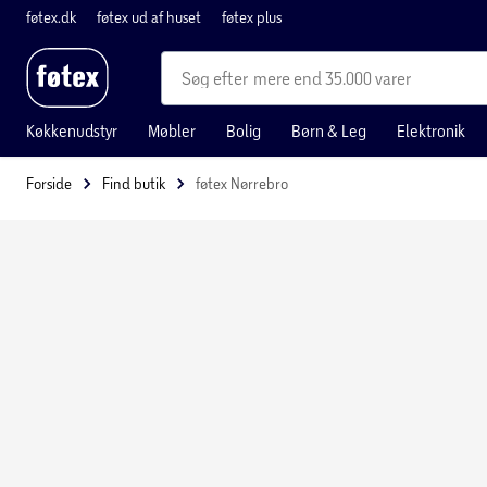
føtex.dk
føtex ud af huset
føtex plus
mere end 35.000 varer
Køkkenudstyr
Møbler
Bolig
Børn & Leg
Elektronik
Forside
Find butik
føtex Nørrebro