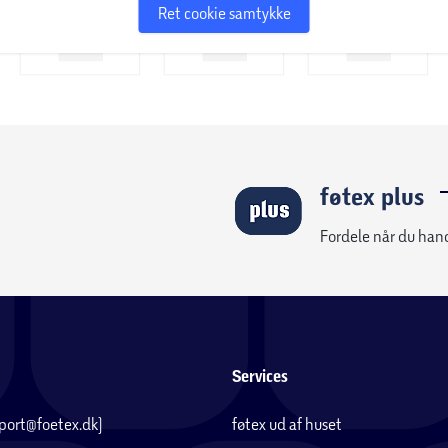
Ret cookie samtykke
føtex plus
Fordele når du han
Services
pport@foetex.dk)
føtex ud af huset