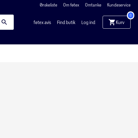
Ønskeliste
Om føtex
Omtanke
Kundeservice
0
Kurv
føtex avis
Find butik
Log ind