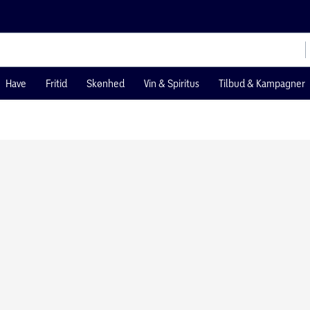
Have
Fritid
Skønhed
Vin & Spiritus
Tilbud & Kampagner