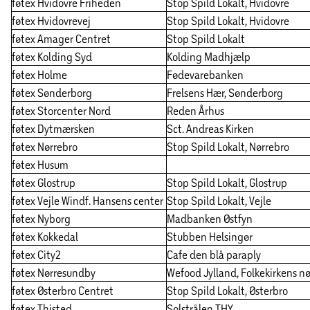
føtex Hvidovre Friheden
Stop Spild Lokalt, Hvidovre
føtex Hvidovrevej
Stop Spild Lokalt, Hvidovre
føtex Amager Centret
Stop Spild Lokalt
føtex Kolding Syd
Kolding Madhjælp
føtex Holme
Fødevarebanken
føtex Sønderborg
Frelsens Hær, Sønderborg
føtex Storcenter Nord
Reden Århus
føtex Dytmærsken
Sct. Andreas Kirken
føtex Nørrebro
Stop Spild Lokalt, Nørrebro
føtex Husum
føtex Glostrup
Stop Spild Lokalt, Glostrup
føtex Vejle Windf. Hansens center
Stop Spild Lokalt, Vejle
føtex Nyborg
Madbanken Østfyn
føtex Kokkedal
Stubben Helsingør
føtex City2
Cafe den blå paraply
føtex Nørresundby
Wefood Jylland, Folkekirkens n
føtex Østerbro Centret
Stop Spild Lokalt, Østerbro
føtex Thisted
Solstrålen THY