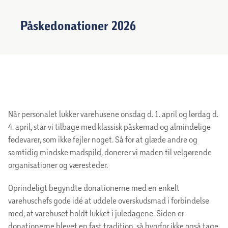
Påskedonationer 2026
Når personalet lukker varehusene onsdag d. 1. april og lørdag d.
4. april, står vi tilbage med klassisk påskemad og almindelige
fødevarer, som ikke fejler noget. Så for at glæde andre og
samtidig mindske madspild, donerer vi maden til velgørende
organisationer og væresteder.
Oprindeligt begyndte donationerne med en enkelt
varehuschefs gode idé at uddele overskudsmad i forbindelse
med, at varehuset holdt lukket i juledagene. Siden er
donationerne blevet en fast tradition, så hvorfor ikke også tage