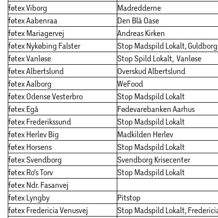
føtex Viborg
Madredderne
føtex Aabenraa
Den Blå Oase
føtex Mariagervej
Andreas Kirken
føtex Nykøbing Falster
Stop Madspild Lokalt, Guldbor
føtex Vanløse
Stop Spild Lokalt, Vanløse
føtex Albertslund
Overskud Albertslund
føtex Aalborg
WeFood
føtex Odense Vesterbro
Stop Madspild Lokalt
føtex Egå
Fødevarebanken Aarhus
føtex Frederikssund
Stop Madspild Lokalt
føtex Herlev Big
Madkilden Herlev
føtex Horsens
Stop Madspild Lokalt
føtex Svendborg
Svendborg Krisecenter
føtex Ro's Torv
Stop Madspild Lokalt
føtex Ndr. Fasanvej
føtex Lyngby
Pitstop
føtex Fredericia Venusvej
Stop Madspild Lokalt, Frederici