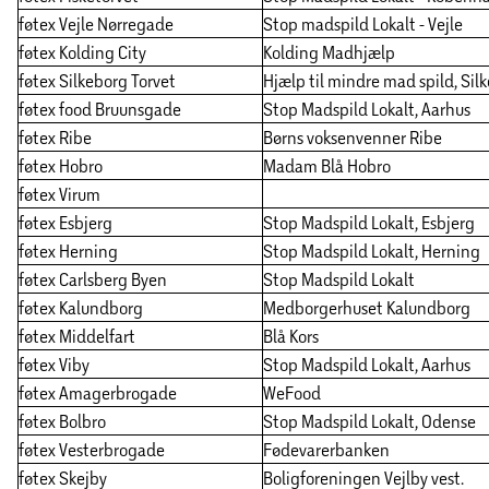
føtex Vejle Nørregade
Stop madspild Lokalt - Vejle
føtex Kolding City
Kolding Madhjælp
føtex Silkeborg Torvet
Hjælp til mindre mad spild, Sil
føtex food Bruunsgade
Stop Madspild Lokalt, Aarhus
føtex Ribe
Børns voksenvenner Ribe
føtex Hobro
Madam Blå Hobro
føtex Virum
føtex Esbjerg
Stop Madspild Lokalt, Esbjerg
føtex Herning
Stop Madspild Lokalt, Herning
føtex Carlsberg Byen
Stop Madspild Lokalt
føtex Kalundborg
Medborgerhuset Kalundborg
føtex Middelfart
Blå Kors
føtex Viby
Stop Madspild Lokalt, Aarhus
føtex Amagerbrogade
WeFood
føtex Bolbro
Stop Madspild Lokalt, Odense
føtex Vesterbrogade
Fødevarerbanken
føtex Skejby
Boligforeningen Vejlby vest.