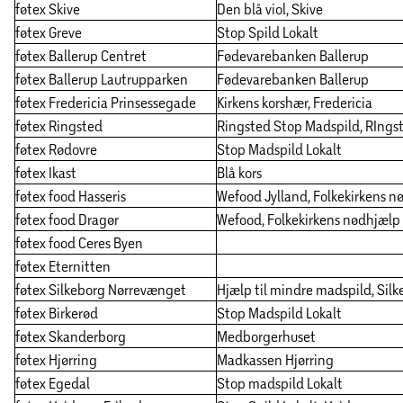
føtex Skive
Den blå viol, Skive
føtex Greve
Stop Spild Lokalt
føtex Ballerup Centret
Fødevarebanken Ballerup
føtex Ballerup Lautrupparken
Fødevarebanken Ballerup
føtex Fredericia Prinsessegade
Kirkens korshær, Fredericia
føtex Ringsted
Ringsted Stop Madspild, RIngs
føtex Rødovre
Stop Madspild Lokalt
føtex Ikast
Blå kors
føtex food Hasseris
Wefood Jylland, Folkekirkens n
føtex food Dragør
Wefood, Folkekirkens nødhjælp
føtex food Ceres Byen
føtex Eternitten
føtex Silkeborg Nørrevænget
Hjælp til mindre madspild, Sil
føtex Birkerød
Stop Madspild Lokalt
føtex Skanderborg
Medborgerhuset
føtex Hjørring
Madkassen Hjørring
føtex Egedal
Stop madspild Lokalt