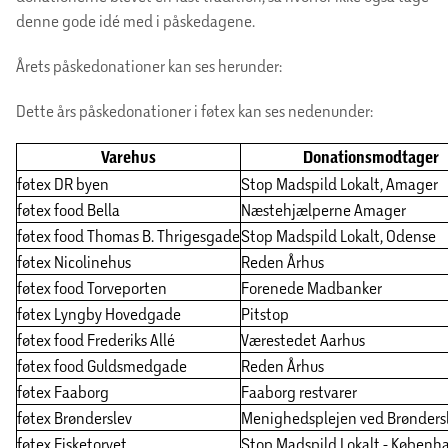
denne gode idé med i påskedagene.
Årets påskedonationer kan ses herunder:
Dette års påskedonationer i føtex kan ses nedenunder:
Varehus
Donationsmodtager
føtex DR byen
Stop Madspild Lokalt, Amager
føtex food Bella
Næstehjælperne Amager
føtex food Thomas B. Thrigesgade
Stop Madspild Lokalt, Odense
føtex Nicolinehus
Reden Århus
føtex food Torveporten
Forenede Madbanker
føtex Lyngby Hovedgade
Pitstop
føtex food Frederiks Allé
Værestedet Aarhus
føtex food Guldsmedgade
Reden Århus
føtex Faaborg
Faaborg restvarer
føtex Brønderslev
Menighedsplejen ved Brøndersl
føtex Fisketorvet
Stop Madspild Lokalt - Københ