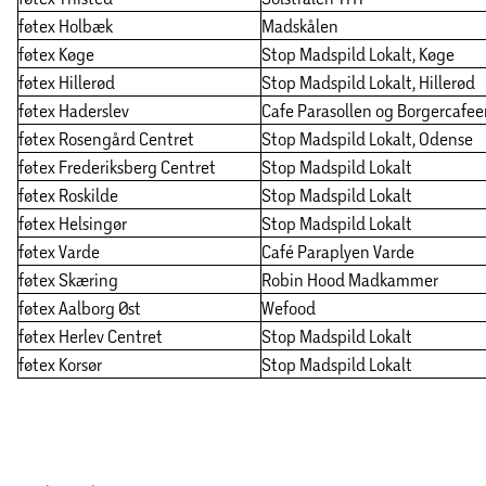
føtex Holbæk
Madskålen
føtex Køge
Stop Madspild Lokalt, Køge
føtex Hillerød
Stop Madspild Lokalt, Hillerød
føtex Haderslev
Cafe Parasollen og Borgercafe
føtex Rosengård Centret
Stop Madspild Lokalt, Odense
føtex Frederiksberg Centret
Stop Madspild Lokalt
føtex Roskilde
Stop Madspild Lokalt
føtex Helsingør
Stop Madspild Lokalt
føtex Varde
Café Paraplyen Varde
føtex Skæring
Robin Hood Madkammer
føtex Aalborg Øst
Wefood
føtex Herlev Centret
Stop Madspild Lokalt
føtex Korsør
Stop Madspild Lokalt