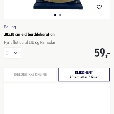
Salling
30x30 cm eid borddekoration
Pynt flot op til EID og Ramadan
59,-
1
KLIK&HENT
SÆLGES IKKE ONLINE
Afhent efter 2 timer