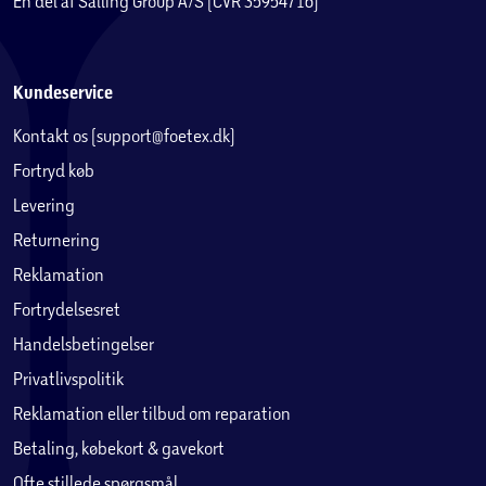
En del af Salling Group A/S (CVR 35954716)
Kundeservice
Kontakt os (support@foetex.dk)
Fortryd køb
Levering
Returnering
Reklamation
Fortrydelsesret
Handelsbetingelser
Privatlivspolitik
Reklamation eller tilbud om reparation
Betaling, købekort & gavekort
Ofte stillede spørgsmål