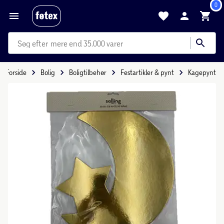
0
mere end 35.000 varer
Forside
Bolig
Boligtilbehør
Festartikler & pynt
Kagepynt