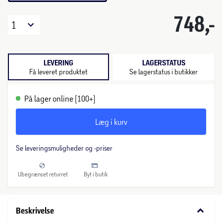
748,-
1
LEVERING
LAGERSTATUS
Få leveret produktet
Se lagerstatus i butikker
På lager online (100+)
Læg i kurv
Se leveringsmuligheder og -priser
Ubegrænset returret
Byt i butik
keyboard_arrow_down
Beskrivelse