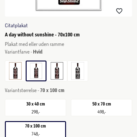
Citatplakat
A day without sunshine - 70x100 cm
Plakat med eller uden ramme
Variantfarve -
Hvid
Variantstørrelse -
70 x 100 cm
30 x 40 cm
50 x 70 cm
298,-
498,-
70 x 100 cm
748,-