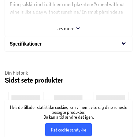
Bring solskin ind i dit hjem med plakaten: 'A meal without
wine is like a day without sunshine.' En smuk påmindelse
om glæden ved vin og gode måltider.
Læs mere
keyboard_arrow_down
Specifikationer
Din historik
Sidst sete produkter
Hvis du tillader statistiske cookies, kan vi nemt vise dig dine seneste
besøgte produkter.
Du kan altid ændre det igen.
Ret cookie samtykke