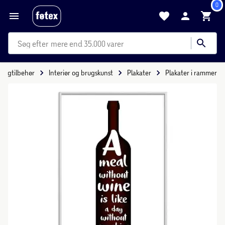
0
mere end 35.000 varer
oligtilbehør
Interiør og brugskunst
Plakater
Plakater i rammer