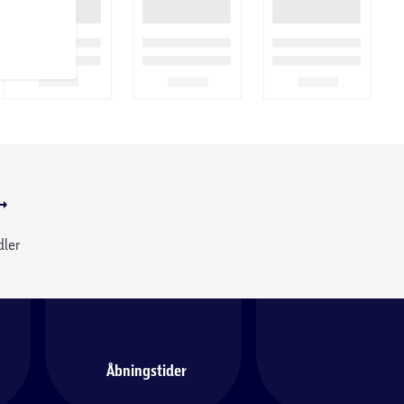
dler
Åbningstider