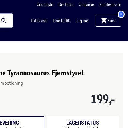
Ønskeliste
Om føtex
Omtanke
Kundeservice
0
Kurv
føtex avis
Find butik
Log ind
ne Tyrannosaurus Fjernstyret
fjernbetjening
199,-
EVERING
LAGERSTATUS