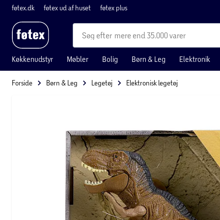
føtex.dk
føtex ud af huset
føtex plus
mere end 35.000 varer
Køkkenudstyr
Møbler
Bolig
Børn & Leg
Elektronik
Forside
Børn & Leg
Legetøj
Elektronisk legetøj