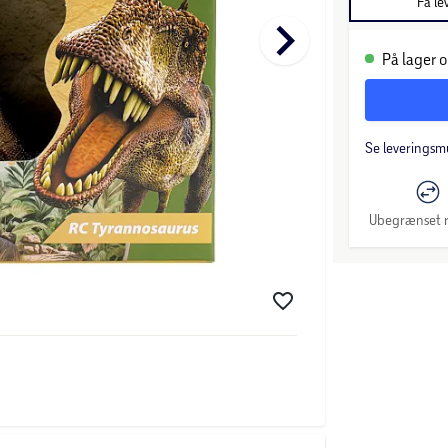
Få le
keyboard_arrow_right
På lager o
Se leveringsm
Ubegrænset r