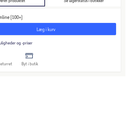
veret produktet
Se lagerstatus i butikker
nline (100+)
Læg i kurv
uligheder og -priser
eturret
Byt i butik