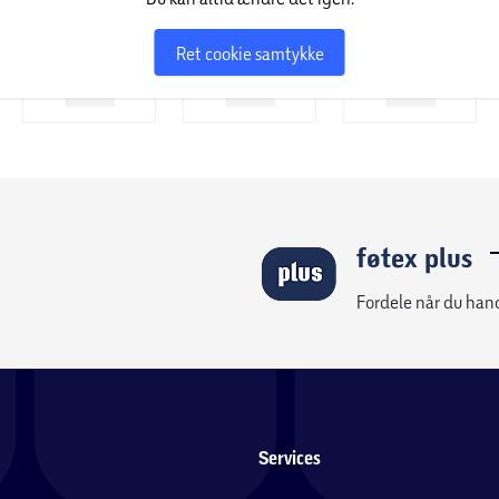
Ret cookie samtykke
føtex plus
Fordele når du han
Services