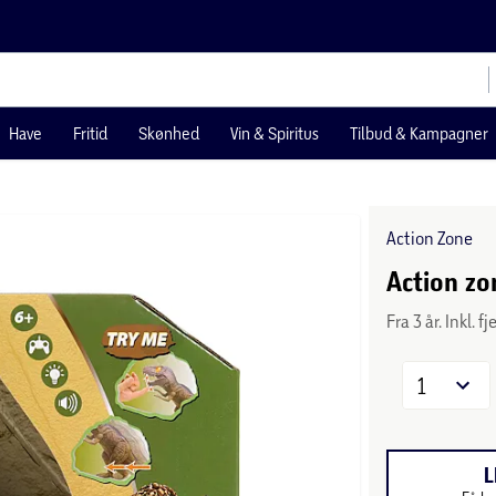
Have
Fritid
Skønhed
Vin & Spiritus
Tilbud & Kampagner
Action Zone
Action zo
Fra 3 år. Inkl. 
1
L