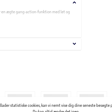
keyboard_arrow_down
ør en ægte gang-action-funktion med let og
keyboard_arrow_down
illader statistiske cookies, kan vi nemt vise dig dine seneste besøgte 
Du kan altid ændre det igen.