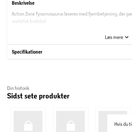
Beskrivelse
Action Zone Tyrannosaurus leveres med fjernbetjening, der g
realistisk brølelyd
Batteridrevet
Dinosaur: 3 x AA (1,5V) (inkluderet)
Læs mere
Fjernbetjening: 2 x AA (1,5V) (medfølger ikke)
Specifikationer
Din historik
Sidst sete produkter
Hvis du t