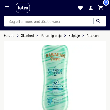
0
mere end 35.000 varer
Forside
Skønhed
Personlig pleje
Solpleje
Aftersun