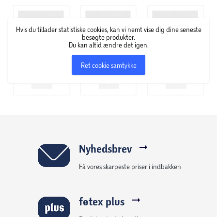
Randers, hvor målet er at opnå den reneste kvalitet hver
gang.
Hvis du tillader statistiske cookies, kan vi nemt vise dig dine seneste
besøgte produkter.
Du kan altid ændre det igen.
Ret cookie samtykke
Nyhedsbrev
Få vores skarpeste priser i indbakken
føtex plus