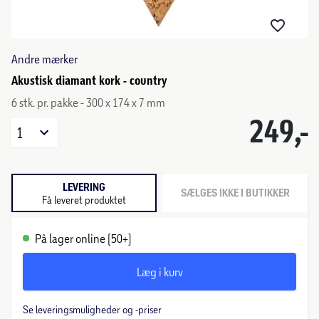
Andre mærker
Akustisk diamant kork - country
6 stk. pr. pakke - 300 x 174 x 7 mm
249,-
1
LEVERING
SÆLGES IKKE I BUTIKKER
Få leveret produktet
På lager online (50+)
Læg i kurv
Se leveringsmuligheder og -priser