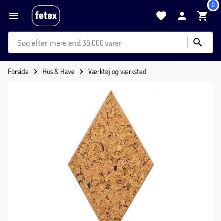
0
mere end 35.000 varer
Forside
Hus & Have
Værktøj og værksted