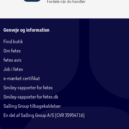
Fordele når du handler
BPA-fri, plasten i BW05 indeholder ikke skadelige
blødgørere
Genveje og information
Hvordan virker denne sterilisatorflaske?
Find butik
Sterilisatorflasken er en robust, let beholder med låg. Du
Om føtex
skyller flasker og sutter og sætter dem på hovedet i
beholderen. Hæld ca. 120 ml almindeligt postevand i
føtex avis
bunden af beholderen. Luk beholderen ved at lægge låget
Job i føtex
ovenpå og sæt den i mikrobølgeovnen. Tænd for
e-mærket certifikat
mikrobølgeovnen på højeste indstilling i seks minutter, og
du er færdig. Flaskerne er nu skinnende rene og kan holdes
Smiley-rapporter for føtex
sterile i op til 24 timer, forudsat at låget på beholderen
Smiley-rapporter for føtex.dk
forbliver lukket. Flaskesterilisatoren har plads til fire 250
Salling Group tilbagekaldelser
ml flasker på samme tid og passer ind i enhver
En del af Salling Group A/S (CVR 35954716)
konventionel mikrobølgeovn.