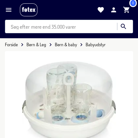
0
mere end 35.000 varer
Forside
Børn & Leg
Børn & baby
Babyudstyr