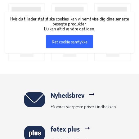
rengøringsmidler
Hvis du tillader statistiske cookies, kan vi nemt vise dig dine seneste
Dampsterilisering neutraliserer 99,9% af alle
besøgte produkter.
Du kan altid ændre det igen.
bakterier
Ret cookie samtykke
Ideel til store og små flasker, sutter, låg, kopper mv.
Passer til de fleste mikroovne
Passer til op til 4 store flasker á 250 ml hver
Forbliver steril med lukket låg i op til 24 timer
Nyhedsbrev
Få vores skarpeste priser i indbakken
Kompakt format, nem at bruge på rejser
Flaskesterilisatoren har en højde på 16 cm,
føtex plus
diameteren er 28 cm