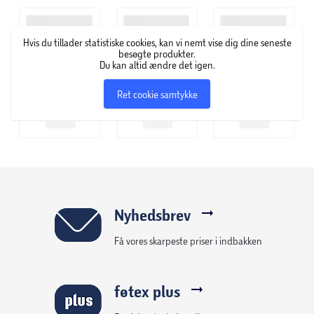
til Siri eller Google Voice Assistant via Bluetooth - tjek
vejret, send en sms til din ven eller få de seneste nyheder
Hvis du tillader statistiske cookies, kan vi nemt vise dig dine seneste
med lethed.
besøgte produkter.
Du kan altid ændre det igen.
- Antimikrobiel beskyttelse
Ret cookie samtykke
- Trådløs rækkevidde op til 10m
- Kompakt og foldbart design
- Få adgang til Siri eller Google Voice Assistant via
Bluetooth
- Batteritid op til 16 timer
Nyhedsbrev
Få vores skarpeste priser i indbakken
føtex plus