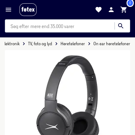
0
mere end 35.000 varer
Elektronik
TV, foto og lyd
Høretelefoner
On ear høretelefoner