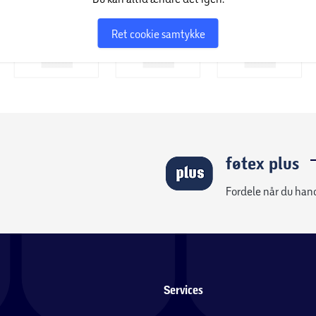
Ret cookie samtykke
føtex plus
Fordele når du han
Services