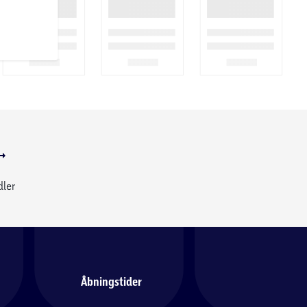
dler
Åbningstider