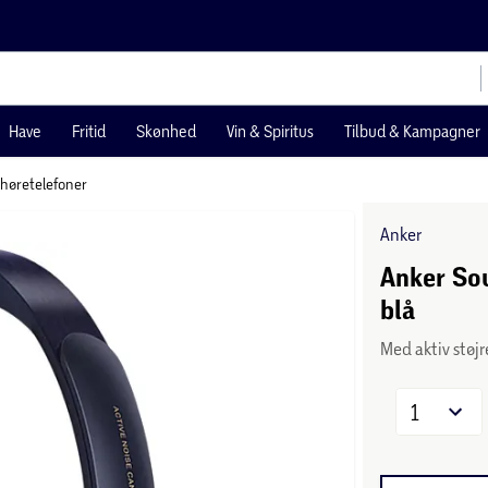
Have
Fritid
Skønhed
Vin & Spiritus
Tilbud & Kampagner
 høretelefoner
Anker
Anker Sou
blå
Med aktiv støjr
1