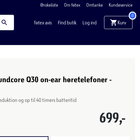
Ønskeliste
Om føtex
Omtanke
Kundeservice
0
Kurv
føtex avis
Find butik
Log ind
ndcore Q30 on-ear høretelefoner -
eduktion og op til 40 timers batteritid
699,-