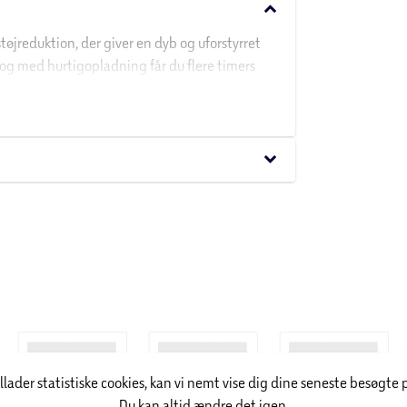
keyboard_arrow_down
øjreduktion, der giver en dyb og uforstyrret
, og med hurtigopladning får du flere timers
l både pendling og lange rejser. Q30 leverer
dcore-appen. Den komfortable, lette pasform med
keyboard_arrow_down
illader statistiske cookies, kan vi nemt vise dig dine seneste besøgte 
Du kan altid ændre det igen.