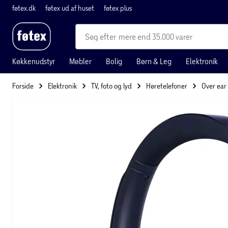
føtex.dk
føtex ud af huset
føtex plus
mere end 35.000 varer
Køkkenudstyr
Møbler
Bolig
Børn & Leg
Elektronik
Forside
Elektronik
TV, foto og lyd
Høretelefoner
Over ear