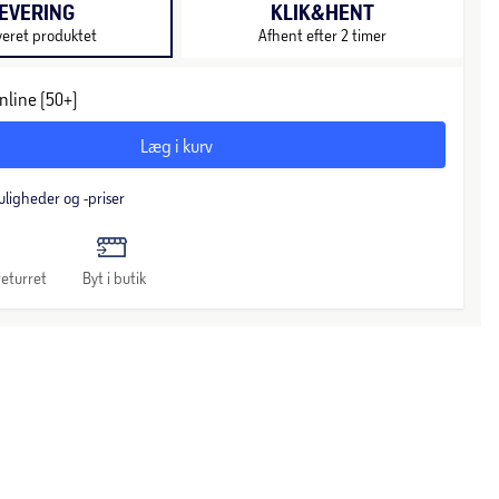
EVERING
KLIK&HENT
veret produktet
Afhent efter 2 timer
nline (50+)
Læg i kurv
uligheder og -priser
eturret
Byt i butik