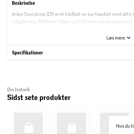
Beskrivelse
Anker Soundcore Q30 er et trådløst on-ear headset med aktiv st
lydoplevelse. Batteriet holder op til 40 timer på én opladning
afspilning på blot få minutter, hvilket gør headsettet ideelt ti
fyldig lyd med kraftig bas og justerbare lydprofiler via Soun
Læs mere
bløde ørepuder gør dem behagelige at bruge hele dagen.
Specifikationer
Din historik
Sidst sete produkter
Hvis du t