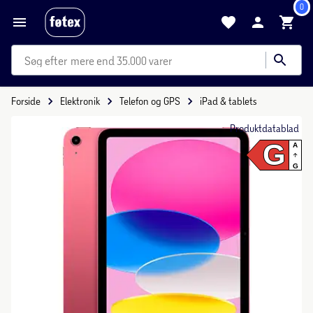
0
mere end 35.000 varer
Forside
Elektronik
Telefon og GPS
iPad & tablets
Produktdatablad
G
A
G