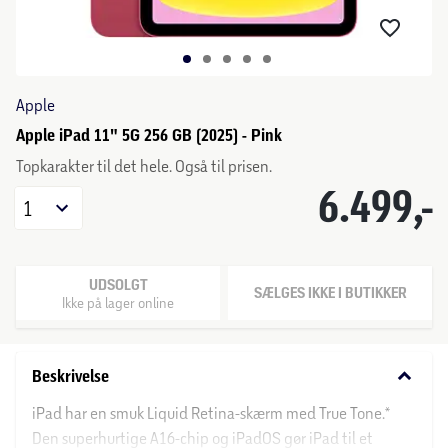
Apple
Apple iPad 11" 5G 256 GB (2025) - Pink
Topkarakter til det hele. Også til prisen.
6.499,-
1
UDSOLGT
SÆLGES IKKE I BUTIKKER
Ikke på lager online
keyboard_arrow_down
Beskrivelse
iPad har en smuk Liquid Retina-skærm med True Tone.*
Den superhurtige A16-chip og iPadOS gør iPad til et