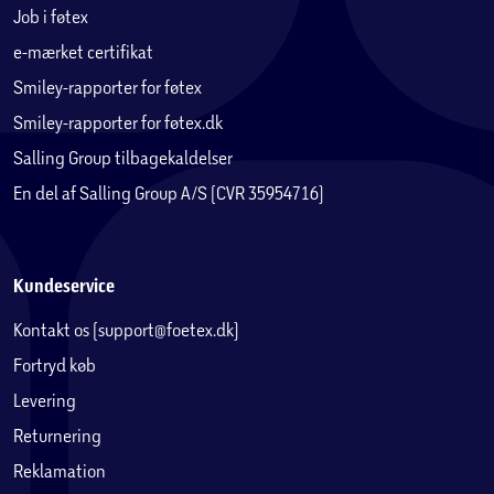
og minimalt genskin, så alt fremstår knivskarpt og
Job i føtex
7
levende.
e-mærket certifikat
FORBINDELSE
Smiley-rapporter for føtex
Wi-Fi 7 med Apple N12 giver dig en hurtig trådløs
Smiley-rapporter for føtex.dk
forbindelse. Med hurtig overførsel af billeder, dokumenter
Salling Group tilbagekaldelser
og store videofiler kan du stort set arbejde overalt.
En del af Salling Group A/S (CVR 35954716)
APPLE PENCIL OG MAGIC KEYBOARD TIL IPAD AIR
Apple Pencil Pro og Apple Pencil (USB-C) sikrer intuitiv
betjening og høj præcision, når du tager noter, tegner og
Kundeservice
arbejder kreativt. Og med Magic Keyboard får du en
Kontakt os (support@foetex.dk)
fantastisk skriveoplevelse og et pegefelt med haptisk
8
feedback.
Fortryd køb
Levering
AVANCEREDE KAMERAER
Returnering
iPad Air har et 12 MP Center Stage-kamera på forsiden,
Reklamation
som er perfekt til videoopkald og selfies, og et 12 MP