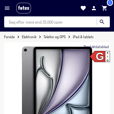
0
mere end 35.000 varer
Forside
Elektronik
Telefon og GPS
iPad & tablets
Produktdatablad
G
A
G