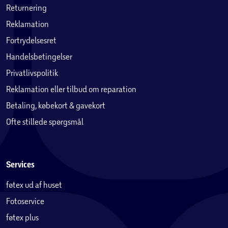
Returnering
og betale sikkert online med Apple Pay.Juridiske
Reklamation
oplysningerTilbehør sælges separat, og udbuddet kan
variere. Kompatibilitet afhænger af generationen. Apps
Fortrydelsesret
kan hentes i App Store. Udbuddet kan variere.
Handelsbetingelser
Tredjepartssoftware sælges separat.
Privatlivspolitik
Juridisk tekst
Reklamation eller tilbud om reparation
1
Skærmen har afrundede hjørner. Målt som et rektangel er
Betaling, købekort & gavekort
skærmen på 8,3" iPad mini 8,3" diagonalt. Det faktiske
Ofte stillede spørgsmål
visningsområde er mindre.
2
Wi-Fi 6E er tilgængelig i lande og områder, hvor den
understøttes.
3
Services
Kræver dataabonnement. 5G er tilgængelig i visse lande
og med bestemte udbydere. Hastighederne afhænger af
føtex ud af huset
de lokale forhold og din udbyder. Få mere at vide om 5G-
Fotoservice
understøttelse hos din udbyder eller på
apple.com/dk/ipad/cellular.
føtex plus
4
Batteritiden afhænger af brug og konfiguration. Læs