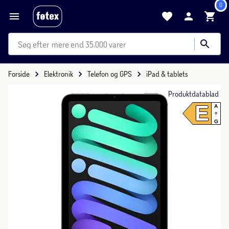
0
mere end 35.000 varer
Forside
Elektronik
Telefon og GPS
iPad & tablets
Produktdatablad
E
A
G