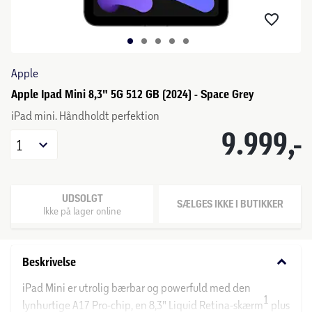
Apple
Apple Ipad Mini 8,3" 5G 512 GB (2024) - Space Grey
iPad mini. Håndholdt perfektion
9.999,-
1
UDSOLGT
SÆLGES IKKE I BUTIKKER
Ikke på lager online
keyboard_arrow_down
Beskrivelse
iPad Mini er utrolig bærbar og powerfuld med den
1
lynhurtige A17 Pro-chip, en 8,3" Liquid Retina-skærm
plus