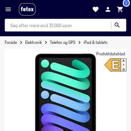
0
mere end 35.000 varer
Forside
Elektronik
Telefon og GPS
iPad & tablets
Produktdatablad
E
A
G