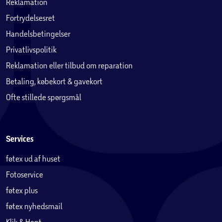
Reklamation
Juridiske tekst
Tilbehør sælges separat, og udbuddet kan variere.
Fortrydelsesret
Kompatibilitet afhænger af generationen. Apps kan
Handelsbetingelser
hentes i App Store. Udbuddet kan variere.
Privatlivspolitik
Tredjepartssoftware sælges separat.
Reklamation eller tilbud om reparation
1
Skærmen har afrundede hjørner. Målt som et rektangel er
Betaling, købekort & gavekort
skærmen på 8,3" iPad mini 8,3" diagonalt. Det faktiske
Ofte stillede spørgsmål
visningsområde er mindre.
2
Wi-Fi 6E er tilgængelig i lande og områder, hvor den
understøttes.
3
Services
Batteritiden afhænger af brug og konfiguration. Læs
mere på apple.com/dk/batteries.
føtex ud af huset
4
Den faktiske kapacitet efter formatering er mindre og
Fotoservice
påvirkes af mange forskellige faktorer. Lagerpladsen kan
variere afhængigt af softwareversion, indstillinger og
føtex plus
iPad-model. 1 GB = 1 milliard byte og 1 TB = 1 billion byte.
føtex nyhedsmail
Klik & Hent