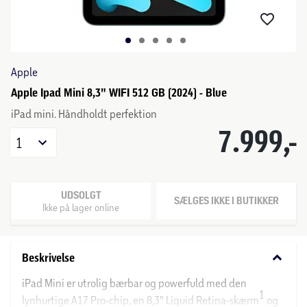
Apple
Apple Ipad Mini 8,3" WIFI 512 GB (2024) - Blue
iPad mini. Håndholdt perfektion
7.999,-
1
UDSOLGT
SÆLGES IKKE I BUTIKKER
Ikke på lager online
keyboard_arrow_down
Beskrivelse
iPad Mini er utrolig bærbar og powerfuld med den
1
lynhurtige A17 Pro-chip, en 8,3" Liquid Retina-skærm
og