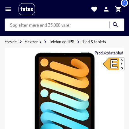
0
mere end 35.000 varer
Forside
Elektronik
Telefon og GPS
iPad & tablets
Produktdatablad
E
A
G