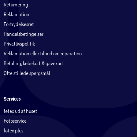
Returnering
Reklamation
Juridisk tekst
Tilbehør sælges separat, og udbuddet kan variere.
Fortrydelsesret
Kompatibilitet afhænger af generationen. Apps kan
Handelsbetingelser
hentes i App Store. Udbuddet kan variere.
Privatlivspolitik
Tredjepartssoftware sælges separat.
Reklamation eller tilbud om reparation
1
Skærmen har afrundede hjørner. Målt som et rektangel er
Betaling, købekort & gavekort
skærmen på 8,3" iPad mini 8,3" diagonalt. Det faktiske
Ofte stillede spørgsmål
visningsområde er mindre.
2
Wi-Fi 6E er tilgængelig i lande og områder, hvor den
understøttes.
3
Services
Batteritiden afhænger af brug og konfiguration. Læs
mere på apple.com/dk/batteries.
føtex ud af huset
4
Den faktiske kapacitet efter formatering er mindre og
Fotoservice
påvirkes af mange forskellige faktorer.
Lagerpladsen kan variere afhængigt af softwareversion,
føtex plus
indstillinger og iPad-model. 1 GB = 1 milliard byte og 1 TB