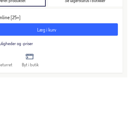
veret produktet
Se lagerstatus i butikker
nline (25+)
Læg i kurv
uligheder og -priser
eturret
Byt i butik