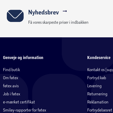
Nyhedsbrev
Få vores skarpeste priser i indbakken
Genveje og information
Kundeservice
Find butik
Kontakt os (su
Om føtex
Fortryd køb
føtex avis
Levering
Job i føtex
Returnering
e-mærket certifikat
Reklamation
Smiley-rapporter for føtex
Fortrydelsesret