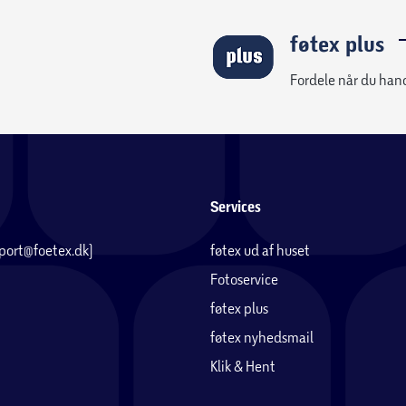
føtex plus
Fordele når du han
Services
pport@foetex.dk)
føtex ud af huset
Fotoservice
føtex plus
føtex nyhedsmail
Klik & Hent