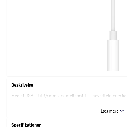
Beskrivelse
Med et USB-C til 3,5 mm jack-mellemstik til hovedtelefoner ka
eller højttalere med et standard 3,5 mm lydstik til dine USB-C
Læs mere
Specifikationer