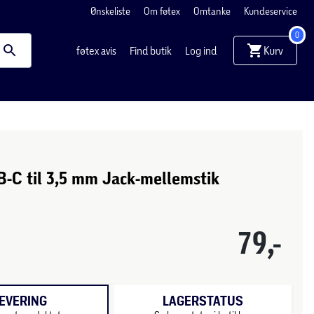
Ønskeliste
Om føtex
Omtanke
Kundeservice
0
Kurv
føtex avis
Find butik
Log ind
-C til 3,5 mm Jack-mellemstik
79,-
EVERING
LAGERSTATUS