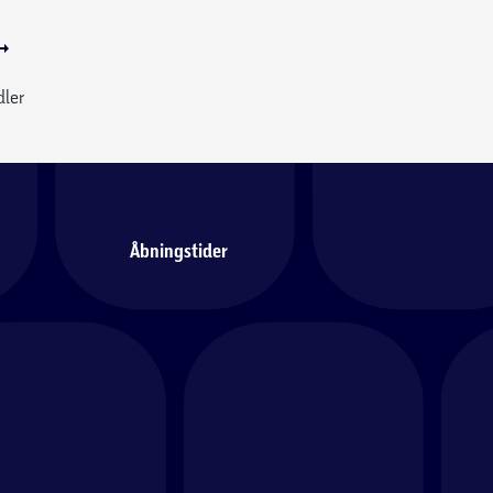
dler
Åbningstider