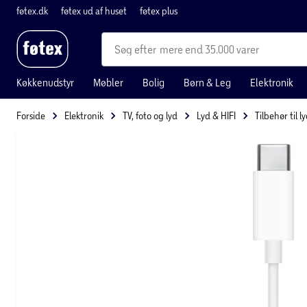
føtex.dk
føtex ud af huset
føtex plus
mere end 35.000 varer
Køkkenudstyr
Møbler
Bolig
Børn & Leg
Elektronik
Forside
Elektronik
TV, foto og lyd
Lyd & HIFI
Tilbehør til l