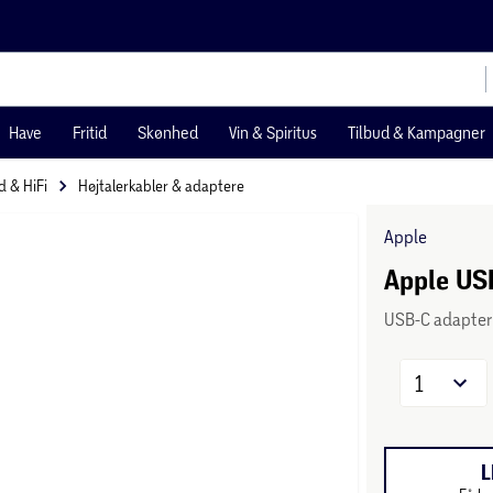
Have
Fritid
Skønhed
Vin & Spiritus
Tilbud & Kampagner
yd & HiFi
Højtalerkabler & adaptere
Apple
Apple USB
USB-C adapter
1
L