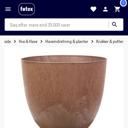
0
mere end 35.000 varer
Forside
Hus & Have
Haveindretning & planter
Krukker & potter