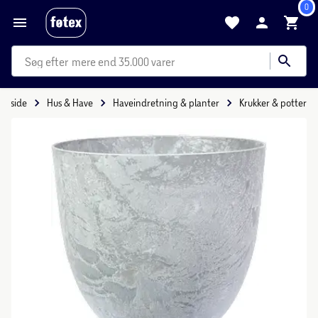
0
mere end 35.000 varer
Forside
Hus & Have
Haveindretning & planter
Krukker & potter