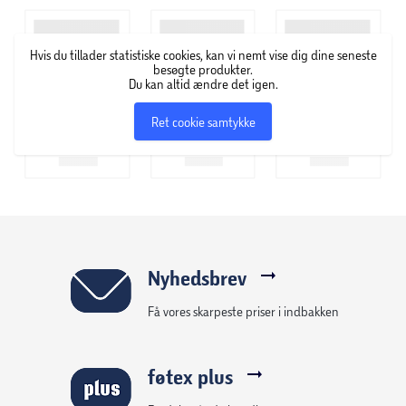
- Fremstillet af genanvendt plast og stenmel
- Frostsikker og UV-resistent – farven holder sig flot år efter
Hvis du tillader statistiske cookies, kan vi nemt vise dig dine seneste
år. Let og vejrbestandig – nem at flytte og placere året
besøgte produkter.
Du kan altid ændre det igen.
rundt.
- Indendørs og udendørs brug: Passer til haven, altanen
Ret cookie samtykke
eller hjemmets stue.
- Flere størrelser og farver: Find den krukke, der passer til
din stil og dine planter.
- Smart drænsystem: Aftagelig bundprop til effektiv
vandafledning – kan bruges med eller uden underskål,
sikrer korrekt vandafledning både inde og ude.
- Frostsikre tips: Brug lecakugler eller småsten i bunden,
Nyhedsbrev
hæv krukken fra jorden eller tøm den ved hård frost.
Få vores skarpeste priser i indbakken
OBS: Ingen krukker er 100 % vandtætte.
føtex plus