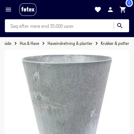
0
mere end 35.000 varer
Forside
Hus & Have
Haveindretning & planter
Krukker & potter