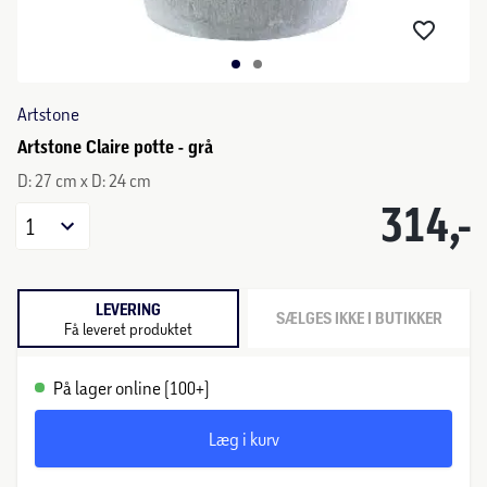
Artstone
Artstone Claire potte - grå
D: 27 cm x D: 24 cm
314,-
1
LEVERING
SÆLGES IKKE I BUTIKKER
Få leveret produktet
På lager online (100+)
Læg i kurv