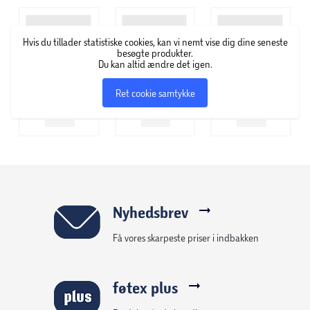
trendy og robust design.
- Perfekt til haven, altanen eller stuen.
Hvis du tillader statistiske cookies, kan vi nemt vise dig dine seneste
- Fremstillet i stærkt, vejrbestandigt materiale – nem at
besøgte produkter.
Du kan altid ændre det igen.
flytte og bruge både inde og ude.
- Fås i forskellige størrelser og farver, så du kan finde den
Ret cookie samtykke
ideelle krukke til din stil.
- Produceret af en blanding af genanvendt plast og
stenmel – og kan genanvendes.
- Smart drænsystem, med usynligt dræn med bundprop
sikrer optimal vækst og sunde planter året rundt.
OBS: Ingen krukker er 100 % vandtætte.
Nyhedsbrev
Få vores skarpeste priser i indbakken
føtex plus