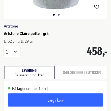
Artstone
Artstone Claire potte - grå
D: 32 cm x D: 29 cm
458,-
1
LEVERING
SÆLGES IKKE I BUTIKKER
Få leveret produktet
På lager online (100+)
Læg i kurv