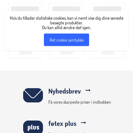
trendy og robust design.
- Perfekt til haven, altanen eller stuen.
Hvis du tillader statistiske cookies, kan vi nemt vise dig dine seneste
- Fremstillet i stærkt, vejrbestandigt materiale – nem at
besøgte produkter.
Du kan altid ændre det igen.
flytte og bruge både inde og ude.
- Fås i forskellige størrelser og farver, så du kan finde den
Ret cookie samtykke
ideelle krukke til din stil.
- Produceret af en blanding af genanvendt plast og
stenmel – og kan genanvendes.
- Smart drænsystem, med usynligt dræn med bundprop
sikrer optimal vækst og sunde planter året rundt.
OBS: Ingen krukker er 100 % vandtætte.
Nyhedsbrev
Få vores skarpeste priser i indbakken
føtex plus