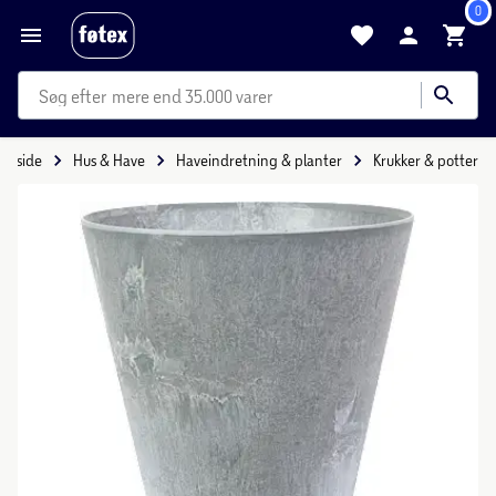
0
mere end 35.000 varer
Forside
Hus & Have
Haveindretning & planter
Krukker & potter